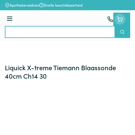
Ga naar de inhoud
Apothekersadvies
Snelle beschikbaarheid
Menu
Zoek
Product, merk, categorie...
Liquick X-treme Tiemann Blaassonde
40cm Ch14 30