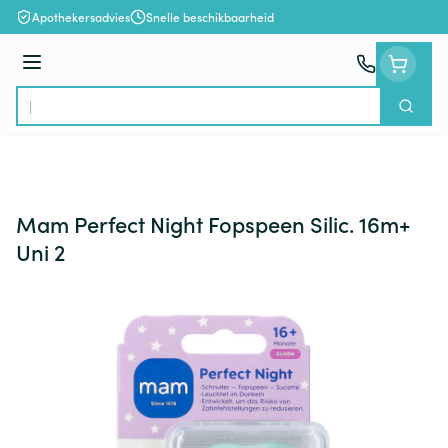
Ga naar de inhoud
Apothekersadvies
Snelle beschikbaarheid
Menu
Zoek
Product, merk, categorie...
Mam Perfect Night Fopspeen Silic. 16m+
Uni 2