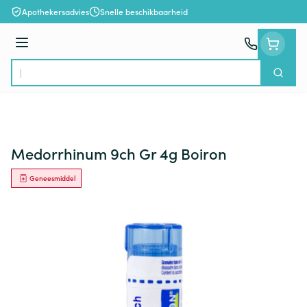
Ga naar de inhoud
Apothekersadvies
Snelle beschikbaarheid
Menu
Zoek
Product, merk, categorie...
Medorrhinum 9ch Gr 4g Boiron
Geneesmiddel