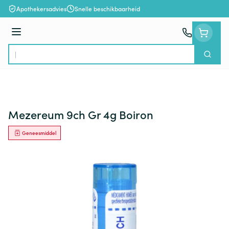
Ga naar de inhoud
Apothekersadvies
Snelle beschikbaarheid
Menu
Zoek
Product, merk, categorie...
Mezereum 9ch Gr 4g Boiron
Geneesmiddel