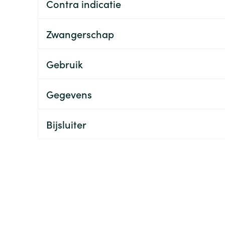
Contra indicatie
ging
Supplementen
Insectenwe
Mondmaskers
middelen
Zwangerschap
ssen
 -
Gebruik
id
d
Gegevens
Bijsluiter
Zelfbruiner
Scheren