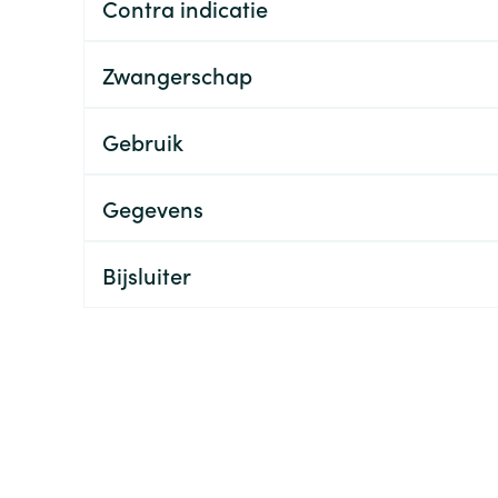
Contra indicatie
ging
Supplementen
Insectenwe
Mondmaskers
middelen
Zwangerschap
ssen
 -
Gebruik
id
d
Gegevens
Bijsluiter
Zelfbruiner
Scheren