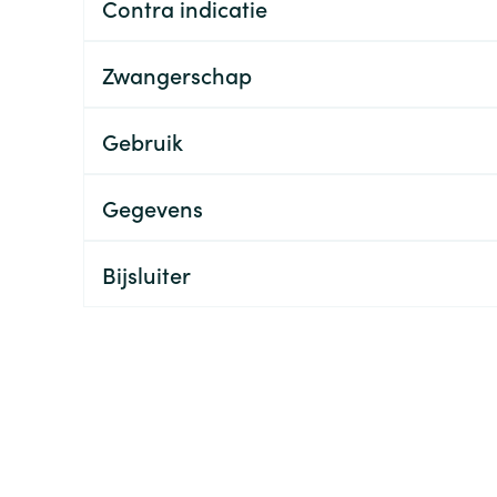
Contra indicatie
ging
Supplementen
Insectenwe
Mondmaskers
middelen
Zwangerschap
ssen
 -
Gebruik
id
d
Gegevens
Bijsluiter
Zelfbruiner
Scheren