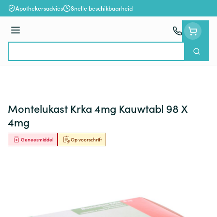
Ga naar de inhoud
Apothekersadvies
Snelle beschikbaarheid
Menu
Zoek
Product, merk, categorie...
Montelukast Krka 4mg Kauwtabl 98 X
4mg
Geneesmiddel
Op voorschrift