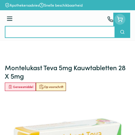
Ga naar de inhoud
Apothekersadvies
Snelle beschikbaarheid
Menu
Zoek
Product, merk, categorie...
Montelukast Teva 5mg Kauwtabletten 28
X 5mg
Geneesmiddel
Op voorschrift