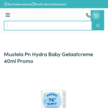
Ga naar de inhoud
Apothekersadvies
Snelle beschikbaarheid
Menu
Zoek
Product, merk, categorie...
Mustela Pn Hydra Baby Gelaatcreme
40ml Promo