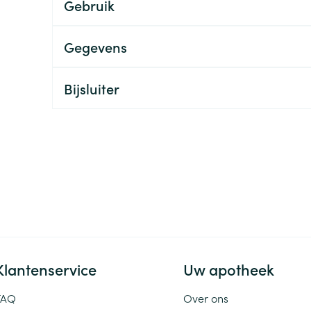
Gebruik
ging
Supplementen
Insectenwe
Mondmaskers
middelen
Gegevens
ssen
 -
Bijsluiter
id
d
Zelfbruiner
Scheren
Klantenservice
Uw apotheek
FAQ
Over ons