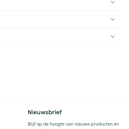
rende
Parfums en
geurproducten
CBD
Nieuwsbrief
Blijf op de hoogte van nieuwe producten en