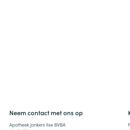
Haar
Gezichtsverzor
Pillendozen en
accessoires
Pigmentstoorni
Gevoelige huid
geïrriteerde hu
Gemengde hui
Doffe huid
Toon meer
Snurken
Neem contact met ons op
Apotheek Jonkers Ilse BVBA