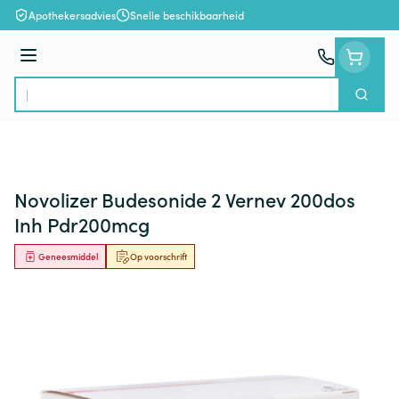
Ga naar de inhoud
Apothekersadvies
Snelle beschikbaarheid
Menu
Zoek
Product, merk, categorie...
Novolizer Budesonide 2 Vernev 200dos
Inh Pdr200mcg
Geneesmiddel
Op voorschrift