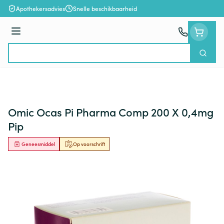
Ga naar de inhoud
Apothekersadvies
Snelle beschikbaarheid
Menu
Zoek
Product, merk, categorie...
Omic Ocas Pi Pharma Comp 200 X 0,4mg
Pip
Geneesmiddel
Op voorschrift