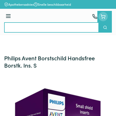
Ga naar de inhoud
Apothekersadvies
Snelle beschikbaarheid
Menu
Zoek
Product, merk, categorie...
Philips Avent Borstschild Handsfree
Borstk. Ins. S