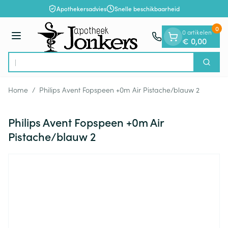
Dia 1 van 1
Ga naar de inhoud
Apothekersadvies
Snelle beschikbaarheid
0
0 artikelen
Menu
€ 0,00
Op
Zoek
Product, merk, categorie...
Home
/
Philips Avent Fopspeen +0m Air Pistache/blauw 2
Philips Avent Fopspeen +0m Air
Pistache/blauw 2