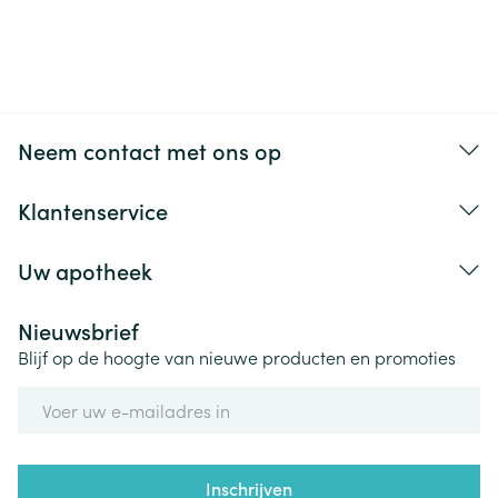
alleen water toe te voegen en het doosje 3 minuten
in de magnetron te zetten, zodat de spenen
eenvoudig worden gesteriliseerd met 50% minder
CO2-uitstoot.
Neem contact met ons op
Klantenservice
Uw apotheek
Nieuwsbrief
Blijf op de hoogte van nieuwe producten en promoties
E-mail adres
Inschrijven