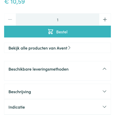
€ 10,59
Aantal
Bestel
Bekijk alle producten van Avent
Beschikbare leveringsmethoden
Beschrijving
Extra grote luchtgaten laten de huid van je baby
ademen
Indicatie
Gaten in het schildje zorgen voor ventilatie van de
Fopspeen voor baby's van 0-6 maanden.