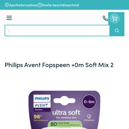
Ga naar de inhoud
Apothekersadvies
Snelle beschikbaarheid
Menu
Zoek
Product, merk, categorie...
Philips Avent Fopspeen +0m Soft Mix 2