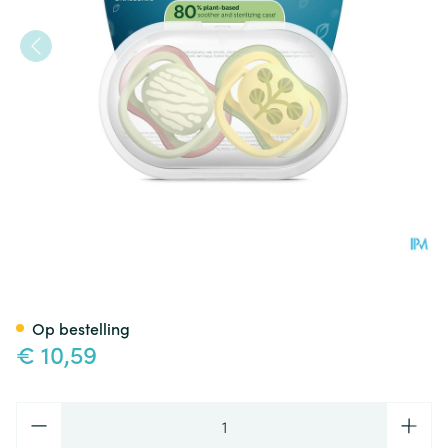
Philips Avent Fopspeen +18m A
Op bestelling
€ 10,59
Aantal