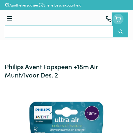
Ga naar de inhoud
Apothekersadvies
Snelle beschikbaarheid
Menu
Zoek
Product, merk, categorie...
Philips Avent Fopspeen +18m Air
Munt/ivoor Des. 2