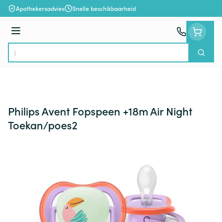
Ga naar de inhoud
Apothekersadvies
Snelle beschikbaarheid
Menu
Zoek
Product, merk, categorie...
Philips Avent Fopspeen +18m Air Night
Toekan/poes2