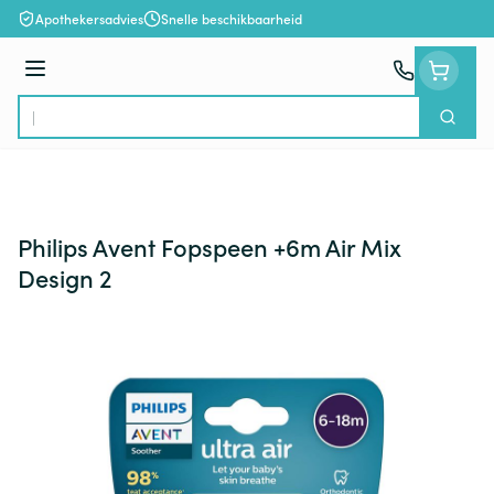
Ga naar de inhoud
Apothekersadvies
Snelle beschikbaarheid
Menu
Zoek
Product, merk, categorie...
Philips Avent Fopspeen +6m Air Mix
Design 2