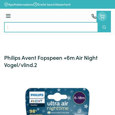
Ga naar de inhoud
Apothekersadvies
Snelle beschikbaarheid
Menu
Zoek
Product, merk, categorie...
Philips Avent Fopspeen +6m Air Night
Vogel/vlind.2