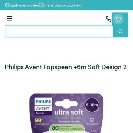
Ga naar de inhoud
Apothekersadvies
Snelle beschikbaarheid
Menu
Zoek
Product, merk, categorie...
Philips Avent Fopspeen +6m Soft Design 2