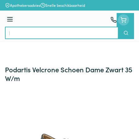
Ga naar de inhoud
Apothekersadvies
Snelle beschikbaarheid
Menu
Zoek
Product, merk, categorie...
Podartis Velcrone Schoen Dame Zwart 35
W/m