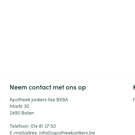
Zuurstof
Eelt
Eksteroog - lik
Ademhalingsste
Toon meer
Spieren en gew
Specifiek voor
Naalden en spu
Lichaamsverzo
Infecties
Spuiten
Deodorant
Oplossing voor 
Neem contact met ons op
Gezichtsverzor
Naalden
Luizen
Apotheek Jonkers Ilse BVBA
Naalden voor i
Markt 30
pennaalden
2490
Balen
Diagnostica
Toon meer
Telefoon:
014 81 37 50
E-mailadres:
info@
apotheekjonkers.be