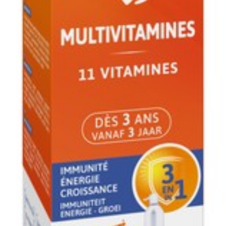
Vitamine E
D-alfa-tocoferolsucci
Mineralen
Calcium
Lithothamnion Calca
Ijzer
Ferronyl® iron comple
Jodium
kaliumjodide
Koper
kopergluconaat
Magnesiumoxide en L
Magnesium
Calcareum
Mangaan
mangaancitraat