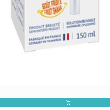
Molybdeen
natriummolybdaat
Selenium
seleniummethionine
Zink
zinkbisglycinaat
Andere stoffen
L-taurine
Betaïne
Betaïne HCI
Aminozuren