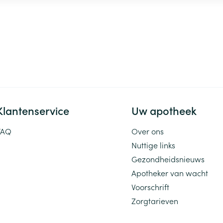
L-methionine
L-arginine
L-lysine
Lysine HCI
L-cysteïne
Cysteïne HCI
Klantenservice
Uw apotheek
Sporenvormende
bacteriën
FAQ
Over ons
Nuttige links
Gezondheidsnieuws
Bacillus coagulans
Apotheker van wacht
Voorschrift
Bacillus subtilis
Zorgtarieven
natto