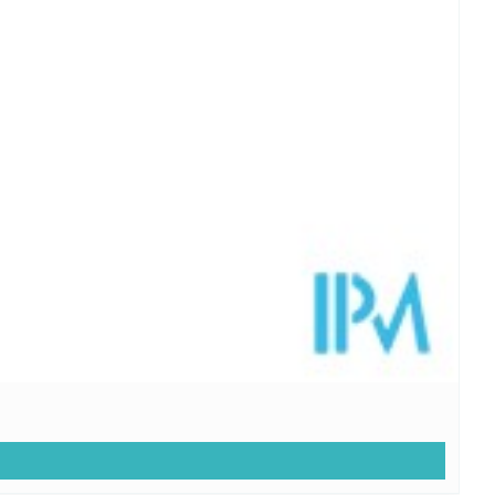
32μg
64%
50μg
91%
10mg
100%
75mg
20mg