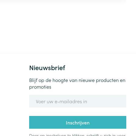
0,2mg
1,4mg
0,9mg
66mg
Nieuwsbrief
Blijf op de hoogte van nieuwe producten en
promoties
20 mg (0,5
E-mail adres
miljard CFU)
20 mg (0,5
Inschrijven
miljard CFU)
Door op inschrijven te klikken, schrijft u zich in voor