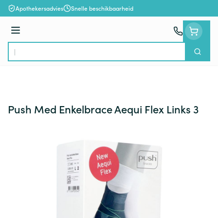
Ga naar de inhoud
Apothekersadvies
Snelle beschikbaarheid
Menu
Zoek
Product, merk, categorie...
Push Med Enkelbrace Aequi Flex Links 3