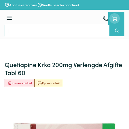
Ga naar de inhoud
Apothekersadvies
Snelle beschikbaarheid
Menu
Zoek
Product, merk, categorie...
Quetiapine Krka 200mg Verlengde Afgifte
Tabl 60
Geneesmiddel
Op voorschrift