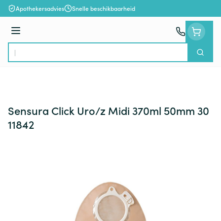
Ga naar de inhoud
Apothekersadvies
Snelle beschikbaarheid
Menu
Zoek
Product, merk, categorie...
Sensura Click Uro/z Midi 370ml 50mm 30
11842