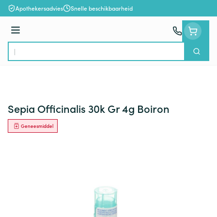
Ga naar de inhoud
Apothekersadvies
Snelle beschikbaarheid
Menu
Zoek
Product, merk, categorie...
Sepia Officinalis 30k Gr 4g Boiron
Geneesmiddel