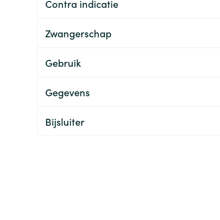
Contra indicatie
ging
Supplementen
Insectenwe
Mondmaskers
middelen
Zwangerschap
ssen
 -
Gebruik
id
d
Gegevens
Bijsluiter
Zelfbruiner
Scheren