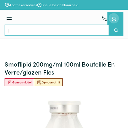
Ga naar de inhoud
Apothekersadvies
Snelle beschikbaarheid
Menu
Zoek
Product, merk, categorie...
Smoflipid 200mg/ml 100ml Bouteille En
Verre/glazen Fles
Geneesmiddel
Op voorschrift