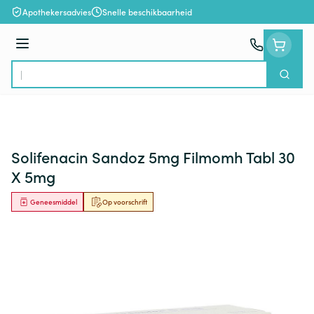
Ga naar de inhoud
Apothekersadvies
Snelle beschikbaarheid
Menu
Zoek
Product, merk, categorie...
Solifenacin Sandoz 5mg Filmomh Tabl 30
X 5mg
Geneesmiddel
Op voorschrift