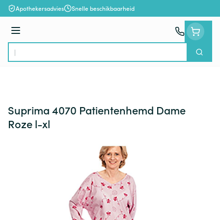
Ga naar de inhoud
Apothekersadvies
Snelle beschikbaarheid
Menu
Zoek
Product, merk, categorie...
Suprima 4070 Patientenhemd Dame
Roze l-xl