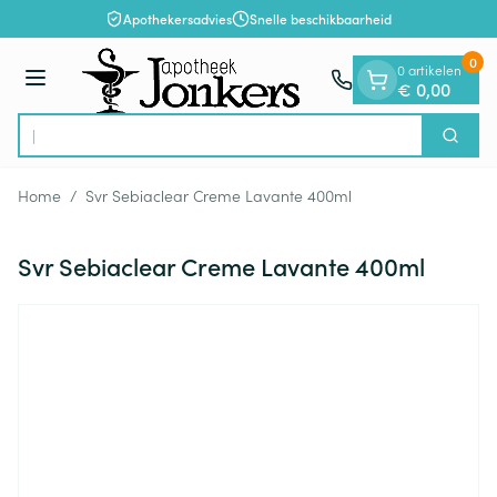
Dia 1 van 1
Ga naar de inhoud
Apothekersadvies
Snelle beschikbaarheid
0
0 artikelen
Menu
€ 0,00
Zoek
Product, merk, categorie...
Home
/
Svr Sebiaclear Creme Lavante 400ml
Svr Sebiaclear Creme Lavante 400ml