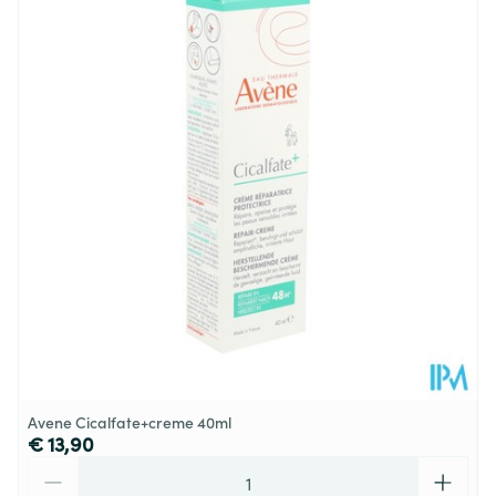
Diepte
66 mm
Hoeveelheid
400
Verpakking
Behoud
Kamertemperatuur (15°C - 25°C)
Avene Cicalfate+creme 40ml
€ 13,90
Aantal