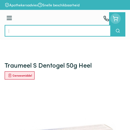
Ga naar de inhoud
Apothekersadvies
Snelle beschikbaarheid
Menu
Zoek
Product, merk, categorie...
Traumeel S Dentogel 50g Heel
Geneesmiddel