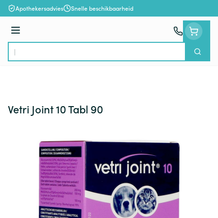
Ga naar de inhoud
Apothekersadvies
Snelle beschikbaarheid
Menu
Zoek
Product, merk, categorie...
Vetri Joint 10 Tabl 90