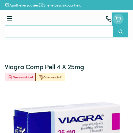
Ga naar de inhoud
Apothekersadvies
Snelle beschikbaarheid
Menu
Zoek
Product, merk, categorie...
Viagra Comp Pell 4 X 25mg
Geneesmiddel
Op voorschrift