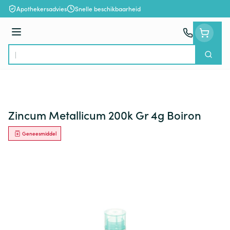
Ga naar de inhoud
Apothekersadvies
Snelle beschikbaarheid
Menu
Zoek
Product, merk, categorie...
Zincum Metallicum 200k Gr 4g Boiron
Geneesmiddel