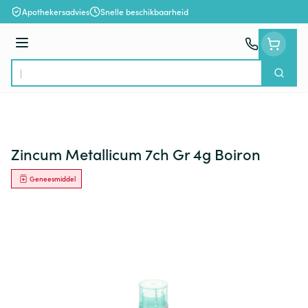
Ga naar de inhoud
Apothekersadvies
Snelle beschikbaarheid
Menu
Zoek
Product, merk, categorie...
Zincum Metallicum 7ch Gr 4g Boiron
Geneesmiddel