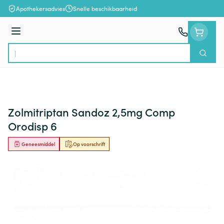
Ga naar de inhoud
Apothekersadvies
Snelle beschikbaarheid
Menu
Zoek
Product, merk, categorie...
Zolmitriptan Sandoz 2,5mg Comp
Orodisp 6
Geneesmiddel
Op voorschrift