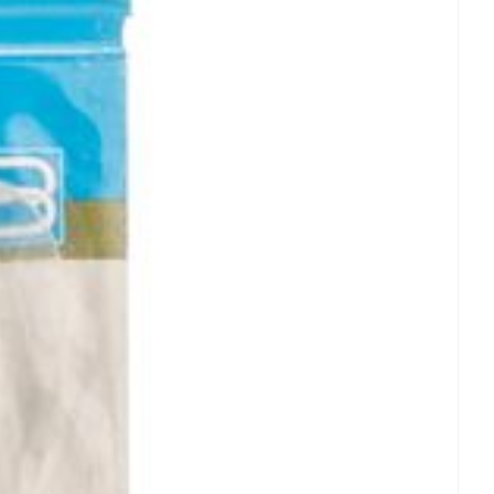
rende
Parfums en
geurproducten
CBD