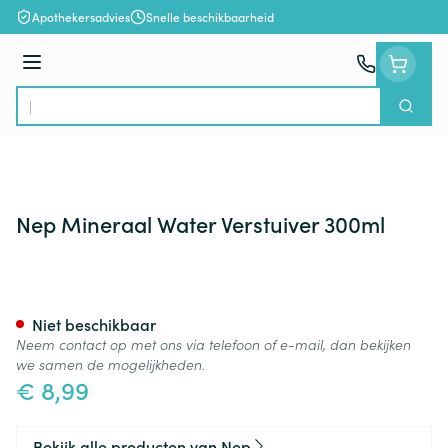
Ga naar de inhoud
Apothekersadvies
Snelle beschikbaarheid
Menu
Zoek
Product, merk, categorie...
Nep Mineraal Water Verstuiver 300ml
Nep Mineraal Water Verstuiv
Niet beschikbaar
Neem contact op met ons via telefoon of e-mail, dan bekijken
we samen de mogelijkheden.
€ 8,99
Bekijk alle producten van Nep