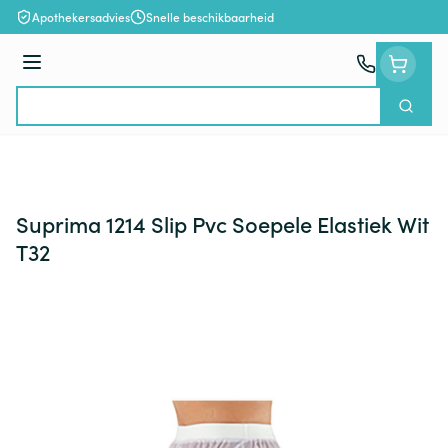
Ga naar de inhoud
Apothekersadvies
Snelle beschikbaarheid
Menu
Zoek
Product, merk, categorie...
Suprima 1214 Slip Pvc Soepele Elastiek Wit
T32