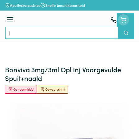
Ga naar de inhoud
Apothekersadvies
Snelle beschikbaarheid
Menu
Zoek
Product, merk, categorie...
Bonviva 3mg/3ml Opl Inj Voorgevulde
Spuit+naald
Geneesmiddel
Op voorschrift