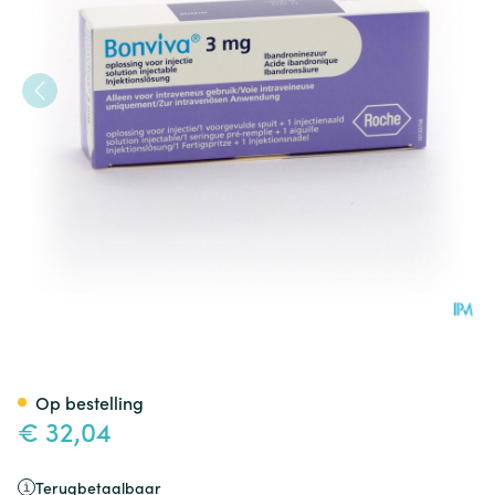
Bonviva 3mg/3ml Opl Inj Voo
Op bestelling
€ 32,04
Terugbetaalbaar