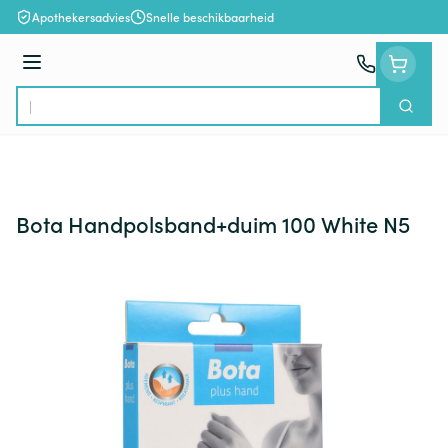
Ga naar de inhoud
Apothekersadvies
Snelle beschikbaarheid
Menu
Zoek
Product, merk, categorie...
Bota Handpolsband+duim 100 White N5