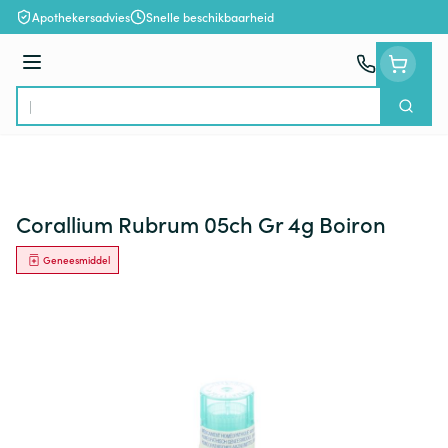
Ga naar de inhoud
Apothekersadvies
Snelle beschikbaarheid
Menu
Zoek
Product, merk, categorie...
Corallium Rubrum 05ch Gr 4g Boiron
Geneesmiddel