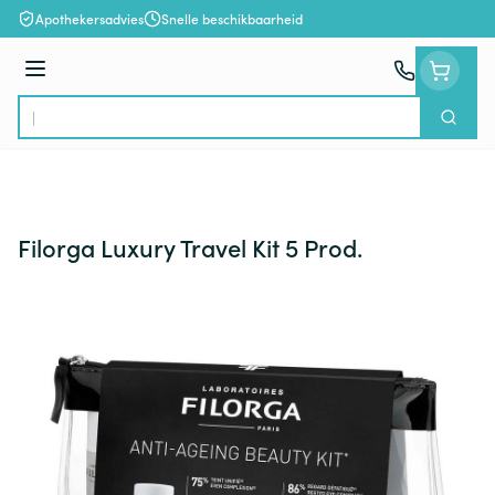
Ga naar de inhoud
Apothekersadvies
Snelle beschikbaarheid
Menu
Zoek
Product, merk, categorie...
Filorga Luxury Travel Kit 5 Prod.