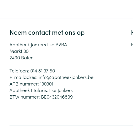
Zuurstof
Eelt
Eksteroog - lik
Ademhalingsste
Toon meer
Neem contact met ons op
Spieren en gew
Apotheek Jonkers Ilse BVBA
Markt 30
Specifiek voor
2490
Balen
Naalden en spu
Lichaamsverzo
Telefoon:
014 81 37 50
Infecties
Spuiten
Deodorant
E-mailadres:
info@
apotheekjonkers.be
Oplossing voor 
APB nummer:
130301
Gezichtsverzor
Apotheek titularis:
Ilse Jonkers
Naalden
Luizen
BTW nummer:
BE0432046809
Naalden voor i
pennaalden
Diagnostica
Toon meer