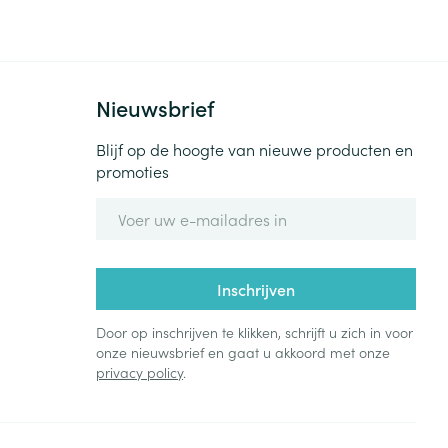
Bed
ng zon
Doorliggen - decubitis
Toon meer
ie
Urinewegen
Nieuwsbrief
id, spanning
Stoppen met roken
Blijf op de hoogte van nieuwe producten en
promoties
 en intieme
Gezichtsreiniging -
ontschminken
n Orthopedie
Instrumenten
E-mail adres
sche
n anticonceptie
Reinigingsmelk, - crème, -
Anti tumor middelen
olie en gel
jn
Inschrijven
Tonic - lotion
zorging
Anesthesie
Micellair water
Door op inschrijven te klikken, schrijft u zich in voor
onze nieuwsbrief en gaat u akkoord met onze
Specifiek voor de ogen
privacy policy
.
t
ie
Diverse geneesmiddelen
Toon meer