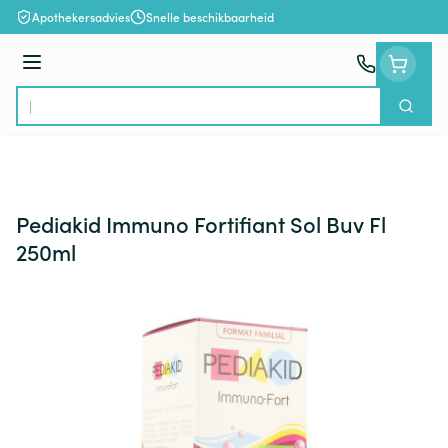
Ga naar de inhoud
Apothekersadvies
Snelle beschikbaarheid
Menu
Zoek
Product, merk, categorie...
Pediakid Immuno Fortifiant Sol Buv Fl
250ml