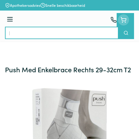
Ga naar de inhoud
Apothekersadvies
Snelle beschikbaarheid
Menu
Zoek
Product, merk, categorie...
Push Med Enkelbrace Rechts 29-32cm T2