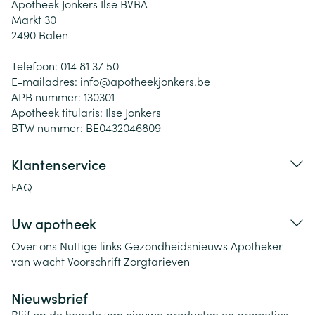
Apotheek Jonkers Ilse BVBA
Markt 30
2490
Balen
Telefoon:
014 81 37 50
E-mailadres:
info@
apotheekjonkers.be
APB nummer:
130301
Apotheek titularis:
Ilse Jonkers
BTW nummer:
BE0432046809
Klantenservice
FAQ
Uw apotheek
Over ons
Nuttige links
Gezondheidsnieuws
Apotheker
van wacht
Voorschrift
Zorgtarieven
Nieuwsbrief
Blijf op de hoogte van nieuwe producten en promoties