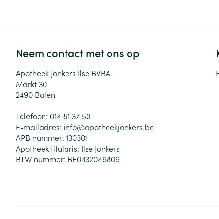
Zuurstof
Eelt
Eksteroog - lik
Ademhalingsste
Toon meer
Neem contact met ons op
Spieren en gew
Apotheek Jonkers Ilse BVBA
Markt 30
Specifiek voor
2490
Balen
Naalden en spu
Lichaamsverzo
Telefoon:
014 81 37 50
Infecties
Spuiten
Deodorant
E-mailadres:
info@
apotheekjonkers.be
Oplossing voor 
APB nummer:
130301
Gezichtsverzor
Apotheek titularis:
Ilse Jonkers
Naalden
Luizen
BTW nummer:
BE0432046809
Naalden voor i
pennaalden
Diagnostica
Toon meer