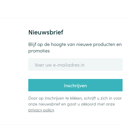
Bed
ng zon
Doorliggen - decubitis
Toon meer
ie
Urinewegen
Nieuwsbrief
id, spanning
Stoppen met roken
Blijf op de hoogte van nieuwe producten en
promoties
 en intieme
Gezichtsreiniging -
ontschminken
n Orthopedie
Instrumenten
E-mail adres
sche
n anticonceptie
Reinigingsmelk, - crème, -
Anti tumor middelen
olie en gel
jn
Inschrijven
Tonic - lotion
zorging
Anesthesie
Micellair water
Door op inschrijven te klikken, schrijft u zich in voor
onze nieuwsbrief en gaat u akkoord met onze
Specifiek voor de ogen
privacy policy
.
t
ie
Diverse geneesmiddelen
Toon meer